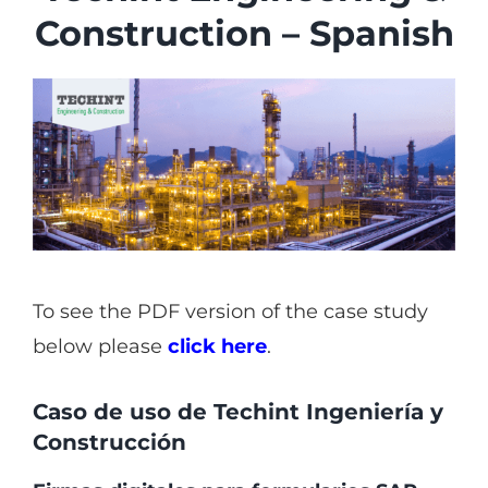
Industries
Construction – Spanish
Services
About
Articles
Support
Contact
Become a Partner
To see the PDF version of the case study
below please
click here
.
Caso de uso de Techint Ingeniería y
Construcción