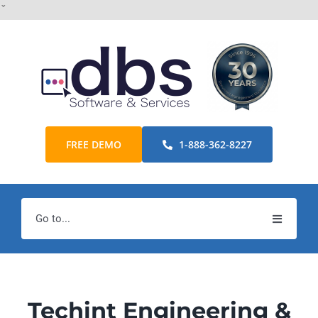
Skip
ˇ
to
content
FREE DEMO
1-888-362-8227
Go to...
Home
Products
Techint Engineering &